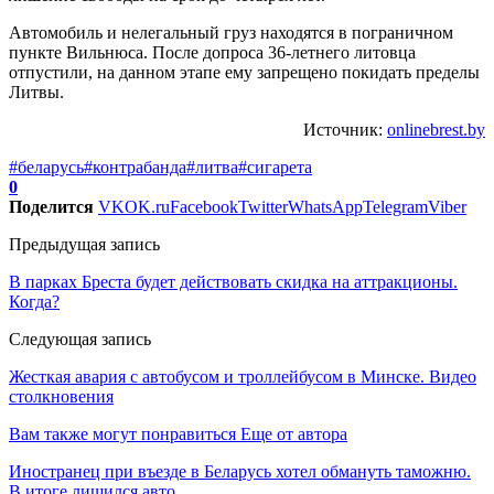
Автомобиль и нелегальный груз находятся в пограничном
пункте Вильнюса. После допроса 36-летнего литовца
отпустили, на данном этапе ему запрещено покидать пределы
Литвы.
Источник:
onlinebrest.by
#беларусь
#контрабанда
#литва
#сигарета
0
Поделится
VK
OK.ru
Facebook
Twitter
WhatsApp
Telegram
Viber
Предыдущая запись
В парках Бреста будет действовать скидка на аттракционы.
Когда?
Следующая запись
Жесткая авария с автобусом и троллейбусом в Минске. Видео
столкновения
Вам также могут понравиться
Еще от автора
Иностранец при въезде в Беларусь хотел обмануть таможню.
В итоге лишился авто