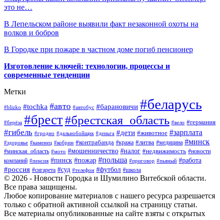
это не…
В Лепельском районе выявили факт незаконной охоты на
волков и бобров
В Городке при пожаре в частном доме погиб пенсионер
Изготовление ключей: технологии, процессы и
современные тенденции
Метки
#беларусь
#авто
#барановичи
#tochka
#blizko
#автобус
#брест
#брестская_область
#германия
#берёза
#вело
#гибель
#зарплата
#дети
#животное
#гродно
#дальнобойщик
#деньга
#минск
#контрабанда
#литва
#кража
#медицина
#здоровье
#каменец
#кобрин
#налог
#мошенничество
#недвижимость
#минская_область
#новости
#мото
#польша
#работа
#пинск
#пожар
компаний
#пенсия
#приговор
#пьяный
#россия
#суд
#футбол
#сигарета
#телефон
#школа
© 2026 - Новости Городка и Шумилино Витебской области.
Все права защищены.
Любое копирование материалов с нашего ресурса разрешается
только с обратной активной ссылкой на страницу статьи.
Все материалы опубликованные на сайте взяты с открытых