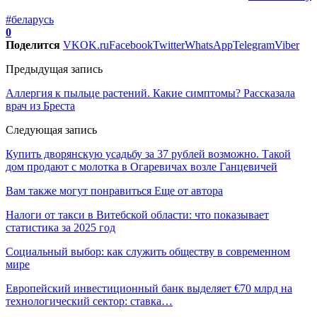
#беларусь
0
Поделится
VK
OK.ru
Facebook
Twitter
WhatsApp
Telegram
Viber
Предыдущая запись
Аллергия к пыльце растений. Какие симптомы? Рассказала
врач из Бреста
Следующая запись
Купить дворянскую усадьбу за 37 рублей возможно. Такой
дом продают с молотка в Огаревичах возле Ганцевичей
Вам также могут понравиться
Еще от автора
Налоги от такси в Витебской области: что показывает
статистика за 2025 год
Социальный выбор: как служить обществу в современном
мире
Европейский инвестиционный банк выделяет €70 млрд на
технологический сектор: ставка…