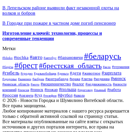
В Лепельском районе выявили факт незаконной охоты на
волков и бобров
В Городке при пожаре в частном доме погиб пенсионер
Изготовление ключей: технологии, процессы и
современные тенденции
Метки
#беларусь
#авто
#барановичи
#tochka
#blizko
#автобус
#брест
#брестская_область
#германия
#берёза
#вело
#гибель
#зарплата
#дети
#животное
#гродно
#дальнобойщик
#деньга
#минск
#контрабанда
#литва
#кража
#медицина
#здоровье
#каменец
#кобрин
#налог
#мошенничество
#недвижимость
#минская_область
#новости
#мото
#польша
#работа
#пинск
#пожар
компаний
#пенсия
#приговор
#пьяный
#россия
#суд
#футбол
#сигарета
#телефон
#школа
© 2026 - Новости Городка и Шумилино Витебской области.
Все права защищены.
Любое копирование материалов с нашего ресурса разрешается
только с обратной активной ссылкой на страницу статьи.
Все материалы опубликованные на сайте взяты с открытых
источников и других порталов интернета, все права на