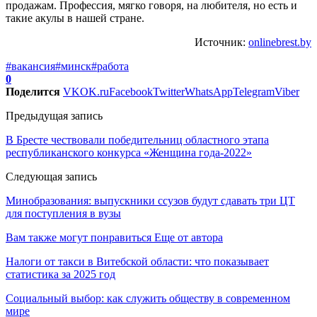
продажам. Профессия, мягко говоря, на любителя, но есть и
такие акулы в нашей стране.
Источник:
onlinebrest.by
#вакансия
#минск
#работа
0
Поделится
VK
OK.ru
Facebook
Twitter
WhatsApp
Telegram
Viber
Предыдущая запись
В Бресте чествовали победительниц областного этапа
республиканского конкурса «Женщина года-2022»
Следующая запись
Минобразования: выпускники ссузов будут сдавать три ЦТ
для поступления в вузы
Вам также могут понравиться
Еще от автора
Налоги от такси в Витебской области: что показывает
статистика за 2025 год
Социальный выбор: как служить обществу в современном
мире