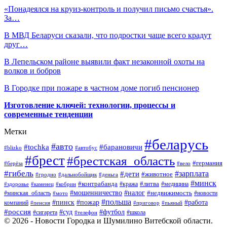
«Понадеялся на круиз-контроль и получил письмо счастья».
За…
В МВД Беларуси сказали, что подростки чаще всего крадут
друг…
В Лепельском районе выявили факт незаконной охоты на
волков и бобров
В Городке при пожаре в частном доме погиб пенсионер
Изготовление ключей: технологии, процессы и
современные тенденции
Метки
#беларусь
#авто
#барановичи
#tochka
#blizko
#автобус
#брест
#брестская_область
#германия
#берёза
#вело
#гибель
#зарплата
#дети
#животное
#гродно
#дальнобойщик
#деньга
#минск
#контрабанда
#литва
#кража
#медицина
#здоровье
#каменец
#кобрин
#налог
#мошенничество
#недвижимость
#минская_область
#новости
#мото
#польша
#работа
#пинск
#пожар
компаний
#пенсия
#приговор
#пьяный
#россия
#суд
#футбол
#сигарета
#телефон
#школа
© 2026 - Новости Городка и Шумилино Витебской области.