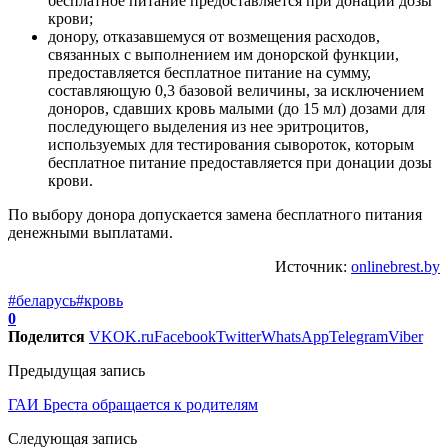
бесплатное питание предоставляется при донации дозы
крови;
донору, отказавшемуся от возмещения расходов,
связанных с выполнением им донорской функции,
предоставляется бесплатное питание на сумму,
составляющую 0,3 базовой величины, за исключением
доноров, сдавших кровь малыми (до 15 мл) дозами для
последующего выделения из нее эритроцитов,
используемых для тестирования сывороток, которым
бесплатное питание предоставляется при донации дозы
крови.
По выбору донора допускается замена бесплатного питания
денежными выплатами.
Источник:
onlinebrest.by
#беларусь
#кровь
0
Поделится
VK
OK.ru
Facebook
Twitter
WhatsApp
Telegram
Viber
Предыдущая запись
ГАИ Бреста обращается к родителям
Следующая запись