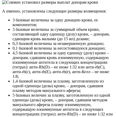
А именно, установлены следующие размеры возмещения:
3 базовые величины за одну донацию крови, ее
компонентов;
3 базовые величины за суммарный объем крови,
составляющий одну единицу (дозу) крови, – донорам,
сдающим кровь малыми (до 15 мл) дозами;
0,3 базовой величины за незавершенную донацию;
0,1 базовой величины за несостоявшуюся донацию;
4,5 базовой величины за одну единицу (дозу) крови –
донорам, сдавшим кровь изоиммунную, содержащую
изоиммунные антитела в следующих концентрациях
(титрах): анти-Rh(D) – не ниже 1:32 или анти-rh(С),
анти-rh(с), анти-rh(E), анти-rh(е), анти-Келл – не ниже
1:8;
1,4 базовой величины за плазму, заготовленную из
одной единицы (дозы) крови, – донорам, сдавшим
плазму методом мануального афереза;
5 базовых величин за плазму, заготовленную из одной
единицы (дозы) крови, – донорам, сдавшим методом
мануального афереза плазму изоиммунную,
содержащую изоиммунные антитела в следующих
концентрациях (титрах): анти-Rh(D) – не ниже 1:32 или