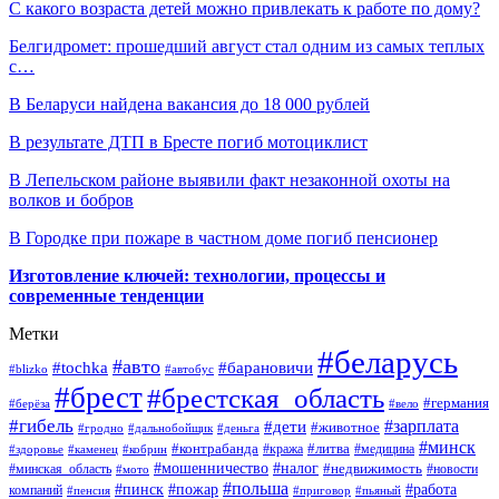
С какого возраста детей можно привлекать к работе по дому?
Белгидромет: прошедший август стал одним из самых теплых
с…
В Беларуси найдена вакансия до 18 000 рублей
В результате ДТП в Бресте погиб мотоциклист
В Лепельском районе выявили факт незаконной охоты на
волков и бобров
В Городке при пожаре в частном доме погиб пенсионер
Изготовление ключей: технологии, процессы и
современные тенденции
Метки
#беларусь
#авто
#барановичи
#tochka
#blizko
#автобус
#брест
#брестская_область
#германия
#берёза
#вело
#гибель
#зарплата
#дети
#животное
#гродно
#дальнобойщик
#деньга
#минск
#контрабанда
#литва
#кража
#медицина
#здоровье
#каменец
#кобрин
#налог
#мошенничество
#недвижимость
#минская_область
#новости
#мото
#польша
#работа
#пинск
#пожар
компаний
#пенсия
#приговор
#пьяный