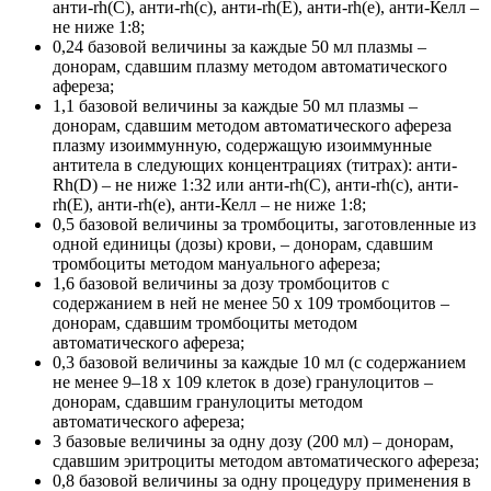
анти-rh(С), анти-rh(с), анти-rh(E), анти-rh(е), анти-Келл –
не ниже 1:8;
0,24 базовой величины за каждые 50 мл плазмы –
донорам, сдавшим плазму методом автоматического
афереза;
1,1 базовой величины за каждые 50 мл плазмы –
донорам, сдавшим методом автоматического афереза
плазму изоиммунную, содержащую изоиммунные
антитела в следующих концентрациях (титрах): анти-
Rh(D) – не ниже 1:32 или анти-rh(С), анти-rh(с), анти-
rh(E), анти-rh(е), анти-Келл – не ниже 1:8;
0,5 базовой величины за тромбоциты, заготовленные из
одной единицы (дозы) крови, – донорам, сдавшим
тромбоциты методом мануального афереза;
1,6 базовой величины за дозу тромбоцитов с
содержанием в ней не менее 50 х 109 тромбоцитов –
донорам, сдавшим тромбоциты методом
автоматического афереза;
0,3 базовой величины за каждые 10 мл (с содержанием
не менее 9–18 х 109 клеток в дозе) гранулоцитов –
донорам, сдавшим гранулоциты методом
автоматического афереза;
3 базовые величины за одну дозу (200 мл) – донорам,
сдавшим эритроциты методом автоматического афереза;
0,8 базовой величины за одну процедуру применения в