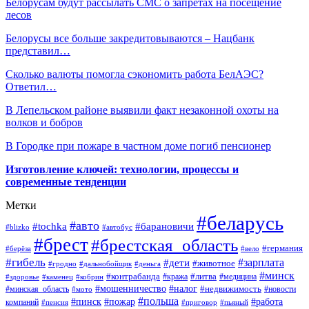
Белорусам будут рассылать СМС о запретах на посещение
лесов
Белорусы все больше закредитовываются – Нацбанк
представил…
Сколько валюты помогла сэкономить работа БелАЭС?
Ответил…
В Лепельском районе выявили факт незаконной охоты на
волков и бобров
В Городке при пожаре в частном доме погиб пенсионер
Изготовление ключей: технологии, процессы и
современные тенденции
Метки
#беларусь
#авто
#барановичи
#tochka
#blizko
#автобус
#брест
#брестская_область
#германия
#берёза
#вело
#гибель
#зарплата
#дети
#животное
#гродно
#дальнобойщик
#деньга
#минск
#контрабанда
#литва
#кража
#медицина
#здоровье
#каменец
#кобрин
#налог
#мошенничество
#недвижимость
#минская_область
#новости
#мото
#польша
#работа
#пинск
#пожар
компаний
#пенсия
#приговор
#пьяный