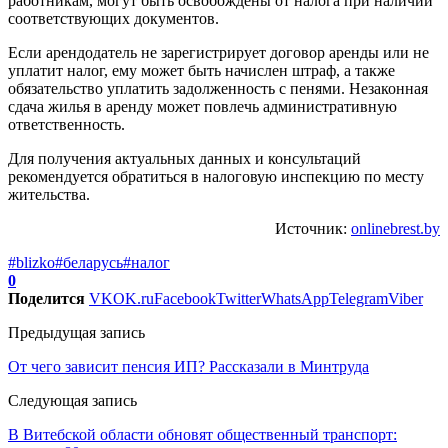
работникам, могут быть освобождены от налога при наличии
соответствующих документов.
Если арендодатель не зарегистрирует договор аренды или не
уплатит налог, ему может быть начислен штраф, а также
обязательство уплатить задолженность с пенями. Незаконная
сдача жилья в аренду может повлечь административную
ответственность.
Для получения актуальных данных и консультаций
рекомендуется обратиться в налоговую инспекцию по месту
жительства.
Источник:
onlinebrest.by
#blizko
#беларусь
#налог
0
Поделится
VK
OK.ru
Facebook
Twitter
WhatsApp
Telegram
Viber
Предыдущая запись
От чего зависит пенсия ИП? Рассказали в Минтруда
Следующая запись
В Витебской области обновят общественный транспорт: