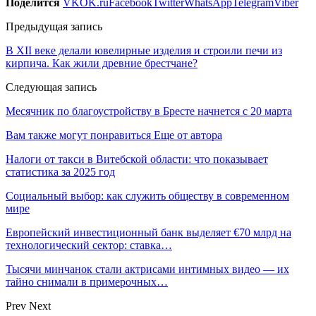
Поделится
VK
OK.ru
Facebook
Twitter
WhatsApp
Telegram
Viber
Предыдущая запись
В XII веке делали ювелирные изделия и строили печи из
кирпича. Как жили древние брестчане?
Следующая запись
Месячник по благоустройству в Бресте начнется с 20 марта
Вам также могут понравиться
Еще от автора
Налоги от такси в Витебской области: что показывает
статистика за 2025 год
Социальный выбор: как служить обществу в современном
мире
Европейский инвестиционный банк выделяет €70 млрд на
технологический сектор: ставка…
Тысячи минчанок стали актрисами интимных видео — их
тайно снимали в примерочных…
Prev
Next