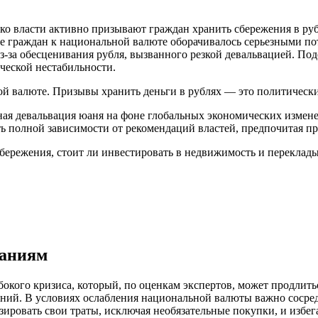
о власти активно призывают граждан хранить сбережения в рубл
е граждан к национальной валюте оборачивалось серьезными пот
з-за обесценивания рубля, вызванного резкой девальвацией. По
ческой нестабильности.
ой валюте. Призывы хранить деньги в рублях — это политически
ьная девальвация юаня на фоне глобальных экономических измен
ть полной зависимости от рекомендаций властей, предпочитая п
таниям
кого кризиса, который, по оценкам экспертов, может продлиться
ний. В условиях ослабления национальной валюты важно сосред
ировать свои траты, исключая необязательные покупки, и избег