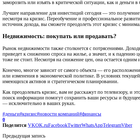
заморозить или изъять в критической ситуации, как и деньги в
Лучшее направление для инвестиций сегодня — это получение 
несмотря на кризис. Переобучение и профессиональное развит
источник дохода, вы сможете преодолеть этот кризис с миним
Недвижимость: покупать или продавать?
Рынок недвижимости также столкнется с потрясениями. Доход
приведет к снижению спроса на жилье, а значит, и к падению
тоже не стоит. Несмотря на снижение цен, она остается одним
Конечно, многое зависит от самого объекта — его расположени
или изменения в экономической политике. В условиях текуще
имеющихся активов и стратегическом планировании.
Как преодолевать кризис, вам не расскажут по телевизору, и э
поиск информации помогут сохранить ваши ресурсы и будущее.
— исключительно в ваших руках.
#деньги
#кризис
#новости компаний
#финансы
0
Поделится
VK
OK.ru
Facebook
Twitter
WhatsApp
Telegram
Viber
Предыдущая запись