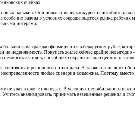
 банковских ячейках.
новых навыков. Они повысят вашу конкурентоспособность на ры
ие особенно важны в условиях сокращающегося рынка рабочих м
альными потерями.
ы большинства граждан формируются в беларуском рубле, котор
 цен на недвижимость. Покупать жилье сейчас крайне невыгодно
 из немногих активов, способных сохранить свою ценность в дол
я, состояния и рыночного потенциала. А также от внешних обст
й неопределенности любые сценарии возможны. Поэтому вместо
тому не учат в школе или вузах. В условиях нестабильности важ
 Учитесь анализировать, принимать взвешенные решения и смот