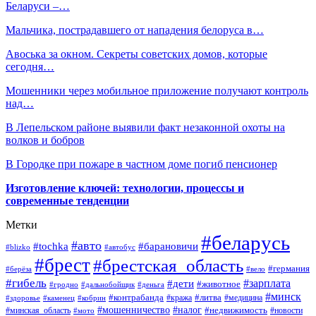
Беларуси –…
Мальчика, пострадавшего от нападения белоруса в…
Авоська за окном. Секреты советских домов, которые
сегодня…
Мошенники через мобильное приложение получают контроль
над…
В Лепельском районе выявили факт незаконной охоты на
волков и бобров
В Городке при пожаре в частном доме погиб пенсионер
Изготовление ключей: технологии, процессы и
современные тенденции
Метки
#беларусь
#авто
#барановичи
#tochka
#blizko
#автобус
#брест
#брестская_область
#германия
#берёза
#вело
#гибель
#зарплата
#дети
#животное
#гродно
#дальнобойщик
#деньга
#минск
#контрабанда
#литва
#кража
#медицина
#здоровье
#каменец
#кобрин
#налог
#мошенничество
#недвижимость
#минская_область
#новости
#мото