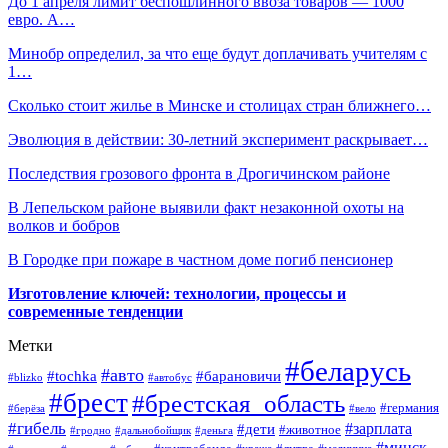
До 1 апреля лимит беспошлинного ввоза товаров — 1000
евро. А…
Минобр определил, за что еще будут доплачивать учителям с
1…
Сколько стоит жилье в Минске и столицах стран ближнего…
Эволюция в действии: 30-летний эксперимент раскрывает…
Последствия грозового фронта в Дрогичинском районе
В Лепельском районе выявили факт незаконной охоты на
волков и бобров
В Городке при пожаре в частном доме погиб пенсионер
Изготовление ключей: технологии, процессы и
современные тенденции
Метки
#беларусь
#авто
#барановичи
#tochka
#blizko
#автобус
#брест
#брестская_область
#германия
#берёза
#вело
#гибель
#зарплата
#дети
#животное
#гродно
#дальнобойщик
#деньга
#минск