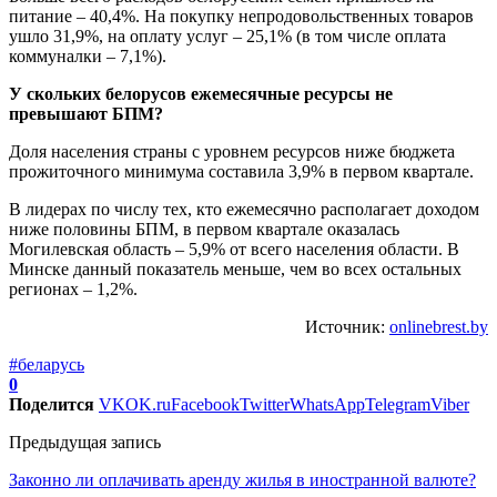
питание – 40,4%. На покупку непродовольственных товаров
ушло 31,9%, на оплату услуг – 25,1% (в том числе оплата
коммуналки – 7,1%).
У скольких белорусов ежемесячные ресурсы не
превышают БПМ?
Доля населения страны с уровнем ресурсов ниже бюджета
прожиточного минимума составила 3,9% в первом квартале.
В лидерах по числу тех, кто ежемесячно располагает доходом
ниже половины БПМ, в первом квартале оказалась
Могилевская область – 5,9% от всего населения области. В
Минске данный показатель меньше, чем во всех остальных
регионах – 1,2%.
Источник:
onlinebrest.by
#беларусь
0
Поделится
VK
OK.ru
Facebook
Twitter
WhatsApp
Telegram
Viber
Предыдущая запись
Законно ли оплачивать аренду жилья в иностранной валюте?