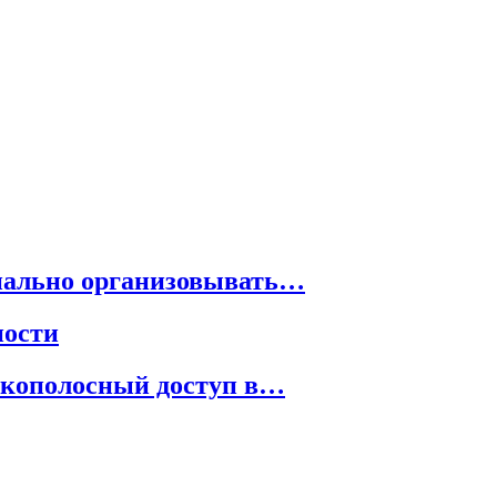
онально организовывать…
ности
рокополосный доступ в…