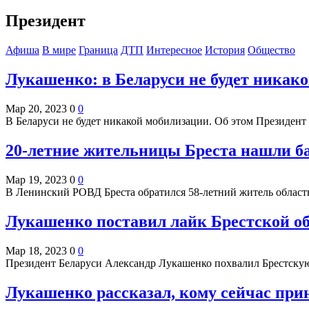
Президент
Афиша
В мире
Граница
ДТП
Интересное
История
Общество
Лукашенко: в Беларуси не будет никак
Мар 20, 2023
0
0
В Беларуси не будет никакой мобилизации. Об этом Президен
20-летние жительницы Бреста нашли б
Мар 19, 2023
0
0
В Ленинский РОВД Бреста обратился 58-летний житель област
Лукашенко поставил лайк Брестской о
Мар 18, 2023
0
0
Президент Беларуси Александр Лукашенко похвалил Брестскую 
Лукашенко рассказал, кому сейчас при