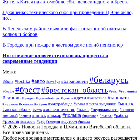
Житель Китая на автомобиле сбил велосипедиста в Бресте
Лукашенко: технического сбоя при проведении ЦЭ не было,
но…
В Лепельском районе выявили факт незаконной охоты на
волков и бобров
В Городке при пожаре в частном доме погиб пенсионер
Изготовление ключей: технологии, процессы и
современные тенденции
Метки
#беларусь
#авто
#барановичи
#tochka
#blizko
#автобус
#брест
#брестская_область
#германия
#берёза
#вело
#гибель
#зарплата
#дети
#животное
#гродно
#дальнобойщик
#деньга
#минск
#контрабанда
#литва
#кража
#медицина
#здоровье
#каменец
#кобрин
#налог
#мошенничество
#недвижимость
#минская_область
#новости
#мото
#польша
#работа
#пинск
#пожар
компаний
#пенсия
#приговор
#пьяный
#россия
#суд
#футбол
#сигарета
#телефон
#школа
© 2026 - Новости Городка и Шумилино Витебской области.
Все права защищены.
Любое копирование материалов с нашего ресурса разрешается