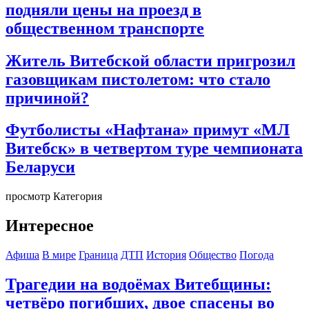
подняли цены на проезд в
общественном транспорте
Житель Витебской области пригрозил
газовщикам пистолетом: что стало
причиной?
Футболисты «Нафтана» примут «МЛ
Витебск» в четвертом туре чемпионата
Беларуси
просмотр Категория
Интересное
Афиша
В мире
Граница
ДТП
История
Общество
Погода
Трагедии на водоёмах Витебщины:
четвёро погибших, двое спасены во