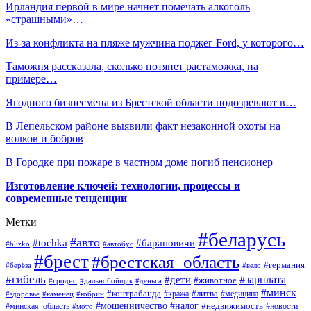
Ирландия первой в мире начнет помечать алкоголь
«страшными»…
Из-за конфликта на пляже мужчина поджег Ford, у которого…
Таможня рассказала, сколько потянет растаможка, на
примере…
Ягодного бизнесмена из Брестской области подозревают в…
В Лепельском районе выявили факт незаконной охоты на
волков и бобров
В Городке при пожаре в частном доме погиб пенсионер
Изготовление ключей: технологии, процессы и
современные тенденции
Метки
#беларусь
#авто
#барановичи
#tochka
#blizko
#автобус
#брест
#брестская_область
#германия
#берёза
#вело
#гибель
#зарплата
#дети
#животное
#гродно
#дальнобойщик
#деньга
#минск
#контрабанда
#литва
#кража
#медицина
#здоровье
#каменец
#кобрин
#налог
#мошенничество
#недвижимость
#минская_область
#новости
#мото