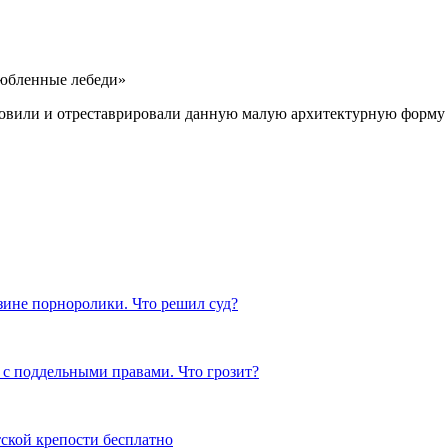
вили и отреставрировали данную малую архитектурную форму —
зине порноролики. Что решил суд?
 с поддельными правами. Что грозит?
тской крепости бесплатно