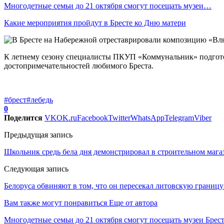
Многодетные семьи до 21 октября смогут посещать музеи…
Какие мероприятия пройдут в Бресте ко Дню матери
К летнему сезону специалисты ПКУП «Коммунальник» подгото
достопримечательностей любимого Бреста.
#брест
#лебедь
0
Поделится
VK
OK.ru
Facebook
Twitter
WhatsApp
Telegram
Viber
Предыдущая запись
Школьник средь бела дня демонстрировал в строительном мага
Следующая запись
Белоруса обвиняют в том, что он пересекал литовскую границу
Вам также могут понравиться
Еще от автора
Многодетные семьи до 21 октября смогут посещать музеи Брес