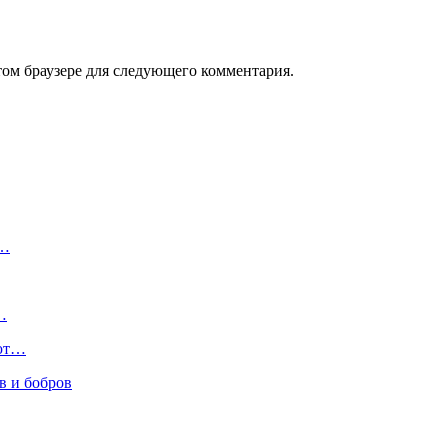
том браузере для следующего комментария.
к…
…
уют…
в и бобров