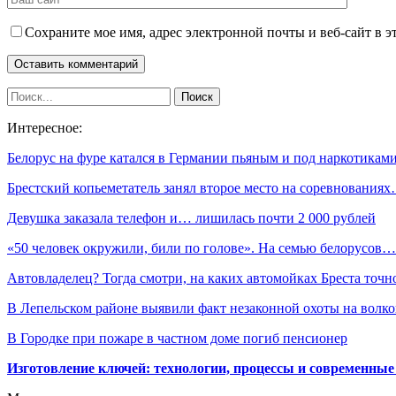
Сохраните мое имя, адрес электронной почты и веб-сайт в э
Интересное:
Белорус на фуре катался в Германии пьяным и под наркотикам
Брестский копьеметатель занял второе место на соревнования
Девушка заказала телефон и… лишилась почти 2 000 рублей
«50 человек окружили, били по голове». На семью белорусов…
Автовладелец? Тогда смотри, на каких автомойках Бреста точ
В Лепельском районе выявили факт незаконной охоты на волко
В Городке при пожаре в частном доме погиб пенсионер
Изготовление ключей: технологии, процессы и современные