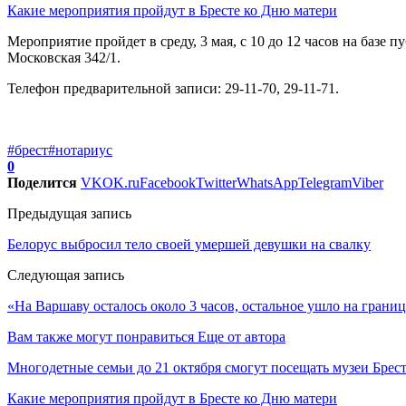
Какие мероприятия пройдут в Бресте ко Дню матери
Мероприятие пройдет в среду, 3 мая, с 10 до 12 часов на базе
Московская 342/1.
Телефон предварительной записи: 29-11-70, 29-11-71.
#брест
#нотариус
0
Поделится
VK
OK.ru
Facebook
Twitter
WhatsApp
Telegram
Viber
Предыдущая запись
Белорус выбросил тело своей умершей девушки на свалку
Следующая запись
«На Варшаву осталось около 3 часов, остальное ушло на границ
Вам также могут понравиться
Еще от автора
Многодетные семьи до 21 октября смогут посещать музеи Брес
Какие мероприятия пройдут в Бресте ко Дню матери