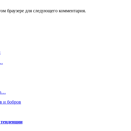
том браузере для следующего комментария.
и
х…
но…
в и бобров
 тенденции