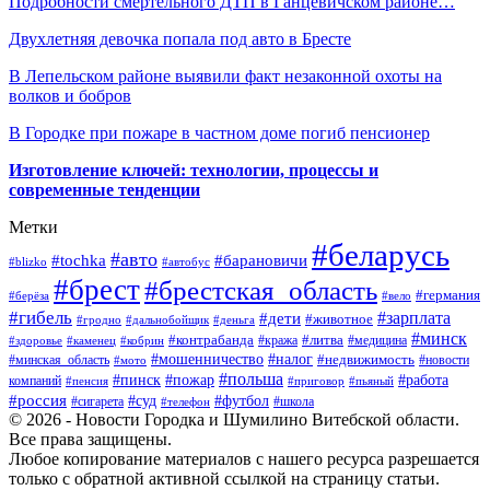
Подробности смертельного ДТП в Ганцевичском районе…
Двухлетняя девочка попала под авто в Бресте
В Лепельском районе выявили факт незаконной охоты на
волков и бобров
В Городке при пожаре в частном доме погиб пенсионер
Изготовление ключей: технологии, процессы и
современные тенденции
Метки
#беларусь
#авто
#барановичи
#tochka
#blizko
#автобус
#брест
#брестская_область
#германия
#берёза
#вело
#гибель
#зарплата
#дети
#животное
#гродно
#дальнобойщик
#деньга
#минск
#контрабанда
#литва
#кража
#медицина
#здоровье
#каменец
#кобрин
#налог
#мошенничество
#недвижимость
#минская_область
#новости
#мото
#польша
#работа
#пинск
#пожар
компаний
#пенсия
#приговор
#пьяный
#россия
#суд
#футбол
#сигарета
#телефон
#школа
© 2026 - Новости Городка и Шумилино Витебской области.
Все права защищены.
Любое копирование материалов с нашего ресурса разрешается
только с обратной активной ссылкой на страницу статьи.