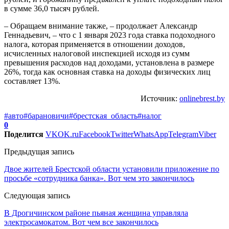
в сумме 36,0 тысяч рублей.
– Обращаем внимание также, – продолжает Александр
Геннадьевич, – что с 1 января 2023 года ставка подоходного
налога, которая применяется в отношении доходов,
исчисленных налоговой инспекцией исходя из сумм
превышения расходов над доходами, установлена в размере
26%, тогда как основная ставка на доходы физических лиц
составляет 13%.
Источник:
onlinebrest.by
#авто
#барановичи
#брестская_область
#налог
0
Поделится
VK
OK.ru
Facebook
Twitter
WhatsApp
Telegram
Viber
Предыдущая запись
Двое жителей Брестской области установили приложение по
просьбе «сотрудника банка». Вот чем это закончилось
Следующая запись
В Дрогичинском районе пьяная женщина управляла
электросамокатом. Вот чем все закончилось