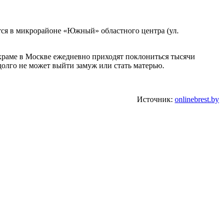
ся в микрорайоне «Южный» областного центра (ул.
храме в Москве ежедневно приходят поклониться тысячи
долго не может выйти замуж или стать матерью.
Источник:
onlinebrest.by