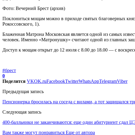
Фото: Вечерний Брест (архив)
Поклониться мощам можно в приходе святых благоверных княз
Рокоссовского, 1).
Блаженная Матрона Московская является одной из самых извес
человек. Именно «Матронушку» считают одной из главных защи
Доступ к мощам открыт до 12 июля с 8.00 до 18.00 — с воскресен
#брест
0
Поделится
VK
OK.ru
Facebook
Twitter
WhatsApp
Telegram
Viber
Предыдущая запись
Пенсионерка бросилась на соседа с вилами, а тот защищался т
Следующая запись
400-балльники не заканчиваются: еще один абитуриент сдал Ц
Вам также могут понравиться
Еще от автора