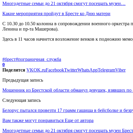
Многодетные семьи до 21 октября смогут посещать музеи…
Какие мероприятия пройдут в Бресте ко Дню матери
С 10.30 до 10.50 колонна в сопровождении военного оркестра
Ленина и пр-та Машерова).
Здесь в 11 часов начнется возложение венков к подножию мем
#брест
#пограничная_служба
0
Поделится
VK
OK.ru
Facebook
Twitter
WhatsApp
Telegram
Viber
Предыдущая запись
Мошенник из Брестской области обманул девушек, взявших по 
Следующая запись
Белорус пытался провезти 17 грамм гашиша в бейсболке и безр
Вам также могут понравиться
Еще от автора
Многодетные семьи до 21 октября смогут посещать музеи Брес