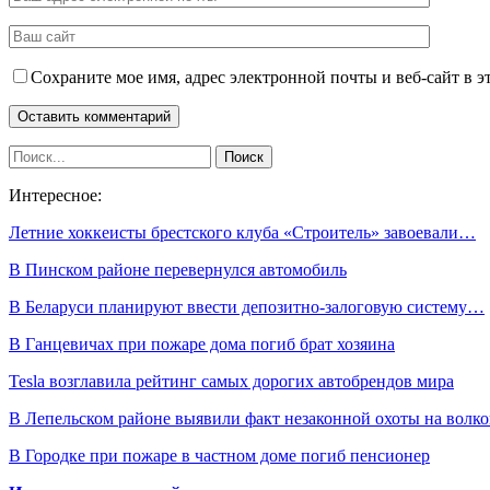
Сохраните мое имя, адрес электронной почты и веб-сайт в э
Интересное:
Летние хоккеисты брестского клуба «Строитель» завоевали…
В Пинском районе перевернулся автомобиль
В Беларуси планируют ввести депозитно-залоговую систему…
В Ганцевичах при пожаре дома погиб брат хозяина
Tesla возглавила рейтинг самых дорогих автобрендов мира
В Лепельском районе выявили факт незаконной охоты на волко
В Городке при пожаре в частном доме погиб пенсионер