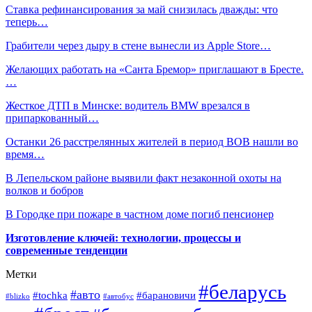
Ставка рефинансирования за май снизилась дважды: что
теперь…
Грабители через дыру в стене вынесли из Apple Store…
Желающих работать на «Санта Бремор» приглашают в Бресте.
…
Жесткое ДТП в Минске: водитель BMW врезался в
припаркованный…
Останки 26 расстрелянных жителей в период ВОВ нашли во
время…
В Лепельском районе выявили факт незаконной охоты на
волков и бобров
В Городке при пожаре в частном доме погиб пенсионер
Изготовление ключей: технологии, процессы и
современные тенденции
Метки
#беларусь
#авто
#барановичи
#tochka
#blizko
#автобус