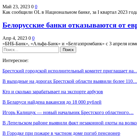
Май 23, 2023
0
0
Как сообщили OL в Национальном банке, за I квартал 2023 го
Белорусские банки отказываются от ев
Апр 4, 2023
0
0
«БНБ-Банк», «Альфа-Банк» и «Белгазпромбанк» с 3 апреля из
Интересное:
Брестский городской исполнительный комитет приглашает на
В выходные на дорогах Брестской области выявили более 110
Кто и сколько зарабатывает на экспорте арбузов
В Беларуси найдена вакансия до 18 000 рублей
Игорь Калишук — новый начальник Брестского областного…
В Лепельском районе выявили факт незаконной охоты на волко
В Городке при пожаре в частном доме погиб пенсионер