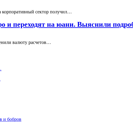
да корпоративный сектор получил…
ро и переходят на юани. Выяснили подро
менили валюту расчетов…
…
…
в и бобров