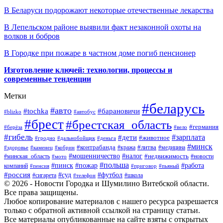
В Беларуси подорожают некоторые отечественные лекарства
В Лепельском районе выявили факт незаконной охоты на
волков и бобров
В Городке при пожаре в частном доме погиб пенсионер
Изготовление ключей: технологии, процессы и
современные тенденции
Метки
#беларусь
#авто
#барановичи
#tochka
#blizko
#автобус
#брест
#брестская_область
#германия
#берёза
#вело
#гибель
#зарплата
#дети
#животное
#гродно
#дальнобойщик
#деньга
#минск
#контрабанда
#литва
#кража
#медицина
#здоровье
#каменец
#кобрин
#налог
#мошенничество
#недвижимость
#минская_область
#новости
#мото
#польша
#работа
#пинск
#пожар
компаний
#пенсия
#приговор
#пьяный
#россия
#суд
#футбол
#сигарета
#телефон
#школа
© 2026 - Новости Городка и Шумилино Витебской области.
Все права защищены.
Любое копирование материалов с нашего ресурса разрешается
только с обратной активной ссылкой на страницу статьи.
Все материалы опубликованные на сайте взяты с открытых