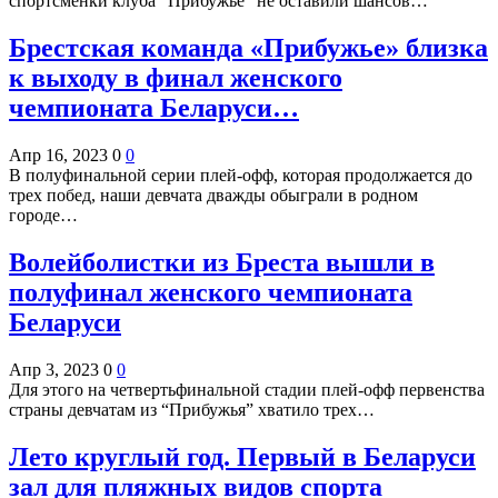
спортсменки клуба “Прибужье” не оставили шансов…
Брестская команда «Прибужье» близка
к выходу в финал женского
чемпионата Беларуси…
Апр 16, 2023
0
0
В полуфинальной серии плей-офф, которая продолжается до
трех побед, наши девчата дважды обыграли в родном
городе…
Волейболистки из Бреста вышли в
полуфинал женского чемпионата
Беларуси
Апр 3, 2023
0
0
Для этого на четвертьфинальной стадии плей-офф первенства
страны девчатам из “Прибужья” хватило трех…
Лето круглый год. Первый в Беларуси
зал для пляжных видов спорта