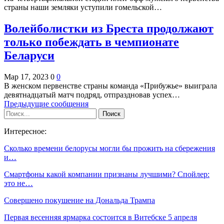
страны наши земляки уступили гомельской…
Волейболистки из Бреста продолжают
только побеждать в чемпионате
Беларуси
Мар 17, 2023
0
0
В женском первенстве страны команда «Прибужье» выиграла
девятнадцатый матч подряд, отпраздновав успех…
Предыдущие сообщения
Интересное:
Сколько времени белорусы могли бы прожить на сбережения
и…
Смартфоны какой компании признаны лучшими? Спойлер:
это не…
Совершено покушение на Дональда Трампа
Первая весенняя ярмарка состоится в Витебске 5 апреля