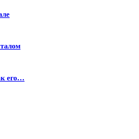
але
италом
ак его…