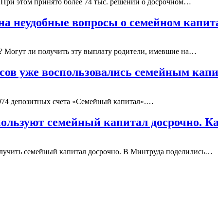
. При этом принято более 74 тыс. решений о досрочном…
 на неудобные вопросы о семейном капит
р? Могут ли получить эту выплату родители, имевшие на…
усов уже воспользовались семейным кап
 974 депозитных счета «Семейный капитал».…
пользуют семейный капитал досрочно. К
олучить семейный капитал досрочно. В Минтруда поделились…