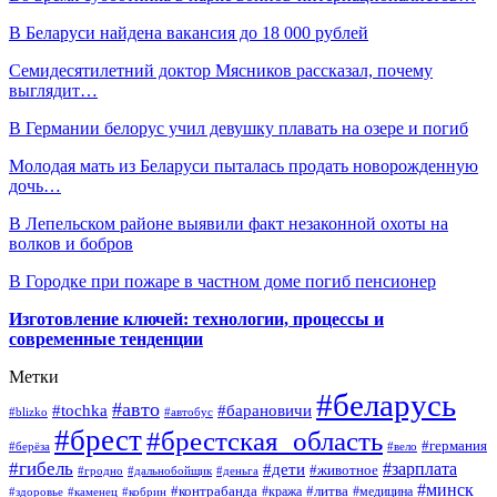
В Беларуси найдена вакансия до 18 000 рублей
Семидесятилетний доктор Мясников рассказал, почему
выглядит…
В Германии белорус учил девушку плавать на озере и погиб
Молодая мать из Беларуси пыталась продать новорожденную
дочь…
В Лепельском районе выявили факт незаконной охоты на
волков и бобров
В Городке при пожаре в частном доме погиб пенсионер
Изготовление ключей: технологии, процессы и
современные тенденции
Метки
#беларусь
#авто
#барановичи
#tochka
#blizko
#автобус
#брест
#брестская_область
#германия
#берёза
#вело
#гибель
#зарплата
#дети
#животное
#гродно
#дальнобойщик
#деньга
#минск
#контрабанда
#литва
#кража
#медицина
#здоровье
#каменец
#кобрин