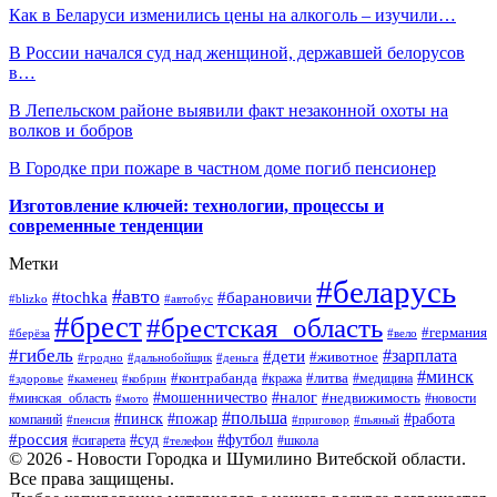
Как в Беларуси изменились цены на алкоголь – изучили…
В России начался суд над женщиной, державшей белорусов
в…
В Лепельском районе выявили факт незаконной охоты на
волков и бобров
В Городке при пожаре в частном доме погиб пенсионер
Изготовление ключей: технологии, процессы и
современные тенденции
Метки
#беларусь
#авто
#барановичи
#tochka
#blizko
#автобус
#брест
#брестская_область
#германия
#берёза
#вело
#гибель
#зарплата
#дети
#животное
#гродно
#дальнобойщик
#деньга
#минск
#контрабанда
#литва
#кража
#медицина
#здоровье
#каменец
#кобрин
#налог
#мошенничество
#недвижимость
#минская_область
#новости
#мото
#польша
#работа
#пинск
#пожар
компаний
#пенсия
#приговор
#пьяный
#россия
#суд
#футбол
#сигарета
#телефон
#школа
© 2026 - Новости Городка и Шумилино Витебской области.
Все права защищены.