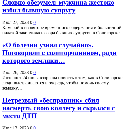
Словно обезумел: мужчина жестоко
избил бывшую супругу
Июл 27, 2023
0
0
Камерой в изоляторе временного содержания и больничной
палатой закончилась ссора бывших супругов в Солигорске.…
«О болезни узнал случайно».
Поговорили с солигорчанином, ради
которого земляки…
Июл 26, 2023
0
0
Интернет 24 июля взорвала новость о том, как в Солигорске
люди выстраиваются в очередь, чтобы помочь своему
земляку…
Нетрезвый «бесправник» сбил
насмерть свою коллегу и скрылся с
места ДТП
Июл 13, 2023
0
0