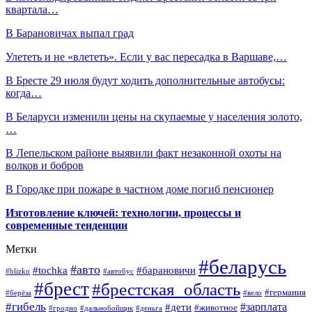
квартала…
В Барановичах выпал град
Улететь и не «влететь». Если у вас пересадка в Варшаве,…
В Бресте 29 июля будут ходить дополнительные автобусы:
когда…
В Беларуси изменили цены на скупаемые у населения золото,
…
В Лепельском районе выявили факт незаконной охоты на
волков и бобров
В Городке при пожаре в частном доме погиб пенсионер
Изготовление ключей: технологии, процессы и
современные тенденции
Метки
#беларусь
#авто
#барановичи
#tochka
#blizko
#автобус
#брест
#брестская_область
#германия
#берёза
#вело
#гибель
#зарплата
#дети
#животное
#гродно
#дальнобойщик
#деньга