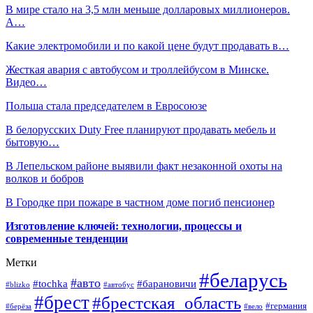
В мире стало на 3,5 млн меньше долларовых миллионеров.
А…
Какие электромобили и по какой цене будут продавать в…
Жесткая авария с автобусом и троллейбусом в Минске.
Видео…
Польша стала председателем в Евросоюзе
В белорусских Duty Free планируют продавать мебель и
бытовую…
В Лепельском районе выявили факт незаконной охоты на
волков и бобров
В Городке при пожаре в частном доме погиб пенсионер
Изготовление ключей: технологии, процессы и
современные тенденции
Метки
#беларусь
#авто
#барановичи
#tochka
#blizko
#автобус
#брест
#брестская_область
#германия
#берёза
#вело