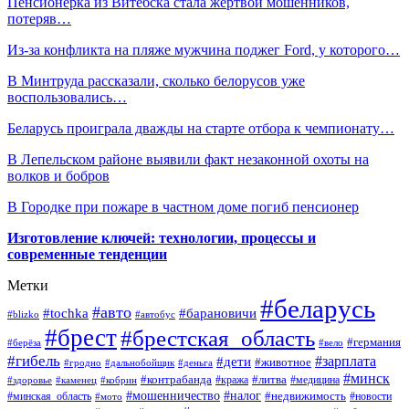
Пенсионерка из Витебска стала жертвой мошенников,
потеряв…
Из-за конфликта на пляже мужчина поджег Ford, у которого…
В Минтруда рассказали, сколько белорусов уже
воспользовались…
Беларусь проиграла дважды на старте отбора к чемпионату…
В Лепельском районе выявили факт незаконной охоты на
волков и бобров
В Городке при пожаре в частном доме погиб пенсионер
Изготовление ключей: технологии, процессы и
современные тенденции
Метки
#беларусь
#авто
#барановичи
#tochka
#blizko
#автобус
#брест
#брестская_область
#германия
#берёза
#вело
#гибель
#зарплата
#дети
#животное
#гродно
#дальнобойщик
#деньга
#минск
#контрабанда
#литва
#кража
#медицина
#здоровье
#каменец
#кобрин
#налог
#мошенничество
#недвижимость
#минская_область
#новости
#мото