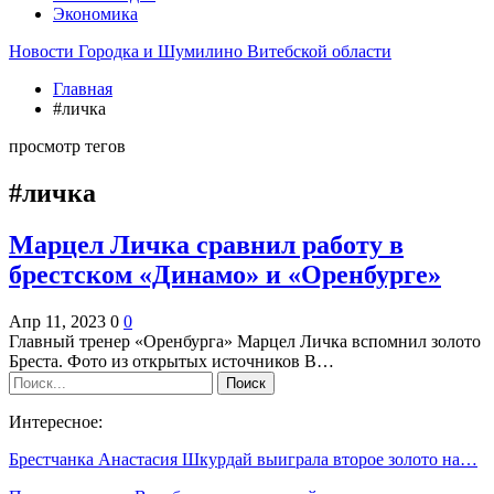
Экономика
Новости Городка и Шумилино Витебской области
Главная
#личка
просмотр тегов
#личка
Марцел Личка сравнил работу в
брестском «Динамо» и «Оренбурге»
Апр 11, 2023
0
0
Главный тренер «Оренбурга» Марцел Личка вспомнил золото
Бреста. Фото из открытых источников В…
Интересное:
Брестчанка Анастасия Шкурдай выиграла второе золото на…