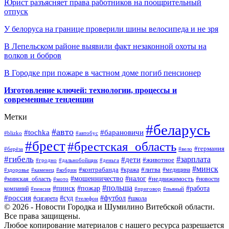
Юрист разъясняет права работников на поощрительный
отпуск
У белоруса на границе проверили шины велосипеда и не зря
В Лепельском районе выявили факт незаконной охоты на
волков и бобров
В Городке при пожаре в частном доме погиб пенсионер
Изготовление ключей: технологии, процессы и
современные тенденции
Метки
#беларусь
#авто
#барановичи
#tochka
#blizko
#автобус
#брест
#брестская_область
#германия
#берёза
#вело
#гибель
#зарплата
#дети
#животное
#гродно
#дальнобойщик
#деньга
#минск
#контрабанда
#литва
#кража
#медицина
#здоровье
#каменец
#кобрин
#налог
#мошенничество
#недвижимость
#минская_область
#новости
#мото
#польша
#работа
#пинск
#пожар
компаний
#пенсия
#приговор
#пьяный
#россия
#суд
#футбол
#сигарета
#телефон
#школа
© 2026 - Новости Городка и Шумилино Витебской области.
Все права защищены.
Любое копирование материалов с нашего ресурса разрешается