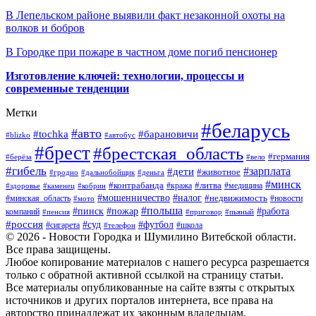
В Лепельском районе выявили факт незаконной охоты на
волков и бобров
В Городке при пожаре в частном доме погиб пенсионер
Изготовление ключей: технологии, процессы и
современные тенденции
Метки
#беларусь
#авто
#барановичи
#tochka
#blizko
#автобус
#брест
#брестская_область
#германия
#берёза
#вело
#гибель
#зарплата
#дети
#животное
#гродно
#дальнобойщик
#деньга
#минск
#контрабанда
#литва
#кража
#медицина
#здоровье
#каменец
#кобрин
#налог
#мошенничество
#недвижимость
#минская_область
#новости
#мото
#польша
#работа
#пинск
#пожар
компаний
#пенсия
#приговор
#пьяный
#россия
#суд
#футбол
#сигарета
#телефон
#школа
© 2026 - Новости Городка и Шумилино Витебской области.
Все права защищены.
Любое копирование материалов с нашего ресурса разрешается
только с обратной активной ссылкой на страницу статьи.
Все материалы опубликованные на сайте взяты с открытых
источников и других порталов интернета, все права на
авторство принадлежат их законным владельцам.