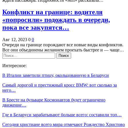
ждать пассажира. Подробности «МП» рассказала…
Конфликт на границе: водителя
«попросили» подождать в очереди,
пока все закупятся…
Авг 12, 2023
0
0
Очереди на границе порождают все новые виды конфликтов.
Все они объединены желанием проехать быстрее и — чаще…
Интересное:
В Италии заметили птицу, окольцованную в Беларуси
Самый дорогой и престижный кросс BMW: вот сколько за
него…
В Бресте на бульваре Космонавтов будет ограничено
движение…
Где в Беларуси зарабатывают больше всего: составили топ…
Сегодня христиане всего мира отмечают Рождество Христово