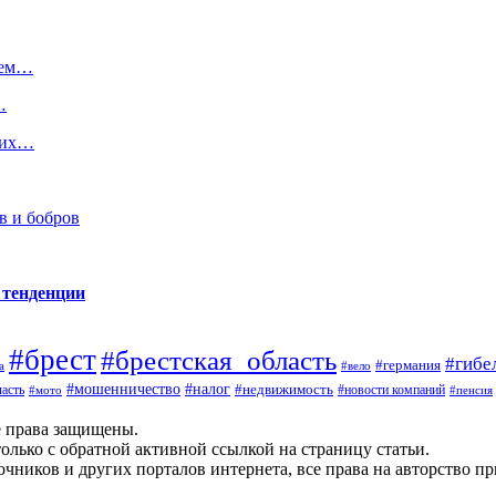
аем…
…
ских…
в и бобров
 тенденции
#брест
#брестская_область
#гибе
#германия
а
#вело
#налог
#мошенничество
#недвижимость
асть
#новости компаний
#мото
#пенсия
е права защищены.
олько с обратной активной ссылкой на страницу статьи.
чников и других порталов интернета, все права на авторство п