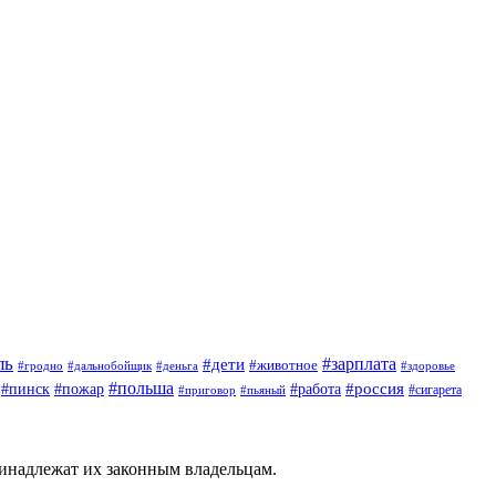
ль
#зарплата
#дети
#животное
#гродно
#дальнобойщик
#деньга
#здоровье
#польша
#россия
#работа
#пинск
#пожар
#приговор
#сигарета
#пьяный
ринадлежат их законным владельцам.