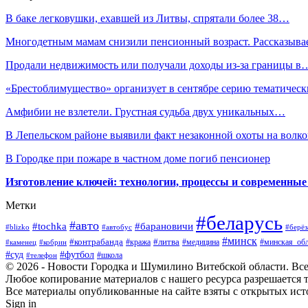
В баке легковушки, ехавшей из Литвы, спрятали более 38…
Многодетным мамам снизили пенсионный возраст. Рассказыв
Продали недвижимость или получали доходы из-за границы в
«Брестоблимущество» организует в сентябре серию тематиче
Амфибии не взлетели. Грустная судьба двух уникальных…
В Лепельском районе выявили факт незаконной охоты на волко
В Городке при пожаре в частном доме погиб пенсионер
Изготовление ключей: технологии, процессы и современные
Метки
#беларусь
#авто
#барановичи
#tochka
#blizko
#берёз
#автобус
#минск
#контрабанда
#литва
#кража
#медицина
#минская_обл
#каменец
#кобрин
#суд
#футбол
#телефон
#школа
© 2026 - Новости Городка и Шумилино Витебской области. Вс
Любое копирование материалов с нашего ресурса разрешается т
Все материалы опубликованные на сайте взяты с открытых исто
Sign in