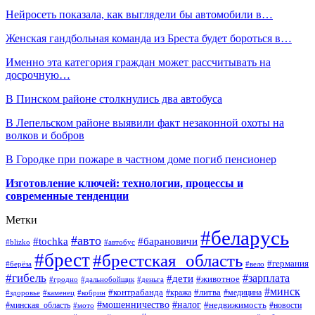
Нейросеть показала, как выглядели бы автомобили в…
Женская гандбольная команда из Бреста будет бороться в…
Именно эта категория граждан может рассчитывать на
досрочную…
В Пинском районе столкнулись два автобуса
В Лепельском районе выявили факт незаконной охоты на
волков и бобров
В Городке при пожаре в частном доме погиб пенсионер
Изготовление ключей: технологии, процессы и
современные тенденции
Метки
#беларусь
#авто
#барановичи
#tochka
#blizko
#автобус
#брест
#брестская_область
#германия
#берёза
#вело
#гибель
#зарплата
#дети
#животное
#гродно
#дальнобойщик
#деньга
#минск
#контрабанда
#литва
#кража
#медицина
#здоровье
#каменец
#кобрин
#налог
#мошенничество
#недвижимость
#минская_область
#новости
#мото