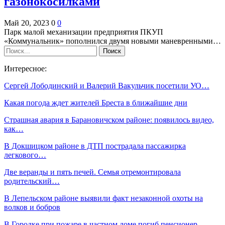
газонокосилками
Май 20, 2023
0
0
Парк малой механизации предприятия ПКУП
«Коммунальник» пополнился двумя новыми маневренными…
Интересное:
Сергей Лободинский и Валерий Вакульчик посетили УО…
Какая погода ждет жителей Бреста в ближайшие дни
Страшная авария в Барановичском районе: появилось видео,
как…
В Докшицком районе в ДТП пострадала пассажирка
легкового…
Две веранды и пять печей. Семья отремонтировала
родительский…
В Лепельском районе выявили факт незаконной охоты на
волков и бобров
В Городке при пожаре в частном доме погиб пенсионер