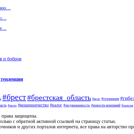
авию…
но…
ре…
в и бобров
 тенденции
#брест
#брестская_область
#гибе
#германия
а
#вело
#налог
#мошенничество
#недвижимость
асть
#новости компаний
#мото
#пенсия
е права защищены.
олько с обратной активной ссылкой на страницу статьи.
чников и других порталов интернета, все права на авторство п