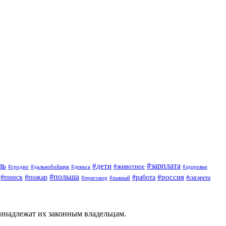
ль
#зарплата
#дети
#животное
#гродно
#дальнобойщик
#деньга
#здоровье
#польша
#россия
#работа
#пинск
#пожар
#приговор
#сигарета
#пьяный
ринадлежат их законным владельцам.