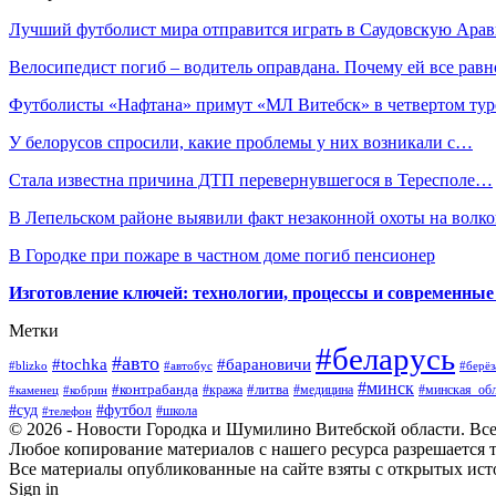
Лучший футболист мира отправится играть в Саудовскую Ар
Велосипедист погиб – водитель оправдана. Почему ей все рав
Футболисты «Нафтана» примут «МЛ Витебск» в четвертом ту
У белорусов спросили, какие проблемы у них возникали с…
Стала известна причина ДТП перевернувшегося в Тересполе…
В Лепельском районе выявили факт незаконной охоты на волко
В Городке при пожаре в частном доме погиб пенсионер
Изготовление ключей: технологии, процессы и современные
Метки
#беларусь
#авто
#барановичи
#tochka
#blizko
#берёз
#автобус
#минск
#контрабанда
#литва
#кража
#медицина
#минская_обл
#каменец
#кобрин
#суд
#футбол
#телефон
#школа
© 2026 - Новости Городка и Шумилино Витебской области. Вс
Любое копирование материалов с нашего ресурса разрешается т
Все материалы опубликованные на сайте взяты с открытых исто
Sign in