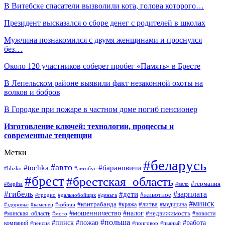
В Витебске спасатели вызволили кота, голова которого…
Президент высказался о сборе денег с родителей в школах
Мужчина познакомился с двумя женщинами и проснулся
без…
Около 120 участников соберет пробег «Память» в Бресте
В Лепельском районе выявили факт незаконной охоты на
волков и бобров
В Городке при пожаре в частном доме погиб пенсионер
Изготовление ключей: технологии, процессы и
современные тенденции
Метки
#беларусь
#авто
#барановичи
#tochka
#blizko
#автобус
#брест
#брестская_область
#германия
#берёза
#вело
#гибель
#зарплата
#дети
#животное
#гродно
#дальнобойщик
#деньга
#минск
#контрабанда
#литва
#кража
#медицина
#здоровье
#каменец
#кобрин
#налог
#мошенничество
#недвижимость
#минская_область
#новости
#мото
#польша
#работа
#пинск
#пожар
компаний
#пенсия
#приговор
#пьяный