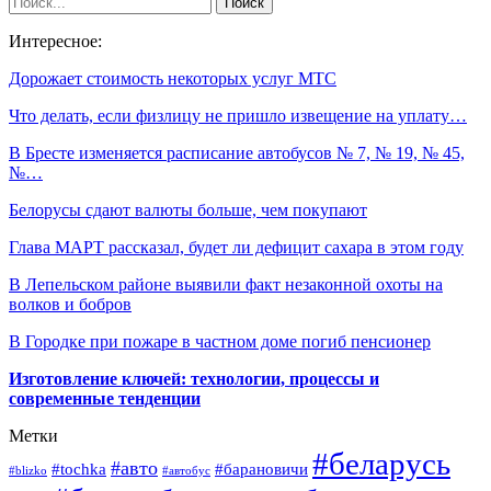
Интересное:
Дорожает стоимость некоторых услуг МТС
Что делать, если физлицу не пришло извещение на уплату…
В Бресте изменяется расписание автобусов № 7, № 19, № 45,
№…
Белорусы сдают валюты больше, чем покупают
Глава МАРТ рассказал, будет ли дефицит сахара в этом году
В Лепельском районе выявили факт незаконной охоты на
волков и бобров
В Городке при пожаре в частном доме погиб пенсионер
Изготовление ключей: технологии, процессы и
современные тенденции
Метки
#беларусь
#авто
#барановичи
#tochka
#blizko
#автобус