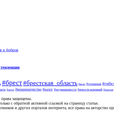
в и бобров
 тенденции
#брест
#брестская_область
#гибе
#германия
а
#вело
#налог
#мошенничество
#недвижимость
асть
#новости компаний
#мото
#пенсия
е права защищены.
олько с обратной активной ссылкой на страницу статьи.
чников и других порталов интернета, все права на авторство п