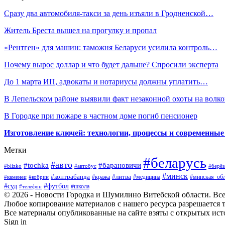
Сразу два автомобиля-такси за день изъяли в Гродненской…
Житель Бреста вышел на прогулку и пропал
«Рентген» для машин: таможня Беларуси усилила контроль…
Почему вырос доллар и что будет дальше? Спросили эксперта
До 1 марта ИП, адвокаты и нотариусы должны уплатить…
В Лепельском районе выявили факт незаконной охоты на волко
В Городке при пожаре в частном доме погиб пенсионер
Изготовление ключей: технологии, процессы и современные
Метки
#беларусь
#авто
#барановичи
#tochka
#blizko
#берёз
#автобус
#минск
#контрабанда
#литва
#кража
#медицина
#минская_обл
#каменец
#кобрин
#суд
#футбол
#телефон
#школа
© 2026 - Новости Городка и Шумилино Витебской области. Вс
Любое копирование материалов с нашего ресурса разрешается т
Все материалы опубликованные на сайте взяты с открытых исто
Sign in