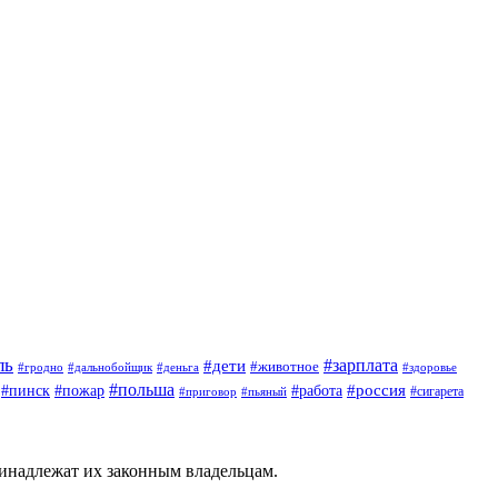
ль
#зарплата
#дети
#животное
#гродно
#дальнобойщик
#деньга
#здоровье
#польша
#россия
#работа
#пинск
#пожар
#приговор
#сигарета
#пьяный
ринадлежат их законным владельцам.