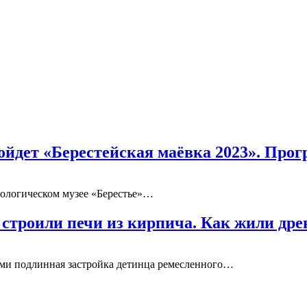
ойдет «Берестейская маёвка 2023». Про
хеологическом музее «Берестье»…
и строили печи из кирпича. Как жили др
ами подлинная застройка детинца ремесленного…