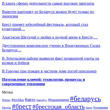
В каких сферах деятельности самые высокие зарплаты
Вывезти картошку из Беларуси можно будет только по
лицензии
Брест примет юбилейный фестиваль, который стал
культурной…
Анастасия Шкурдай о любви к родной арене в Бресте,…
Двустороннее комплексное учение в Вооруженных Силах
Беларуси…
В Лепельском районе выявили факт незаконной охоты на
волков и бобров
В Городке при пожаре в частном доме погиб пенсионер
Изготовление ключей: технологии, процессы и
современные тенденции
Метки
#беларусь
#авто
#барановичи
#tochka
#blizko
#автобус
#брест
#брестская_область
#германия
#берёза
#вело