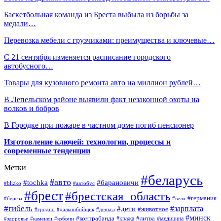
Баскетбольная команда из Бреста выбыла из борьбы за
медали…
Перевозка мебели с грузчиками: преимущества и ключевые…
C 21 сентября изменяется расписание городского
автобусного…
Товары для кузовного ремонта авто на миллион рублей…
В Лепельском районе выявили факт незаконной охоты на
волков и бобров
В Городке при пожаре в частном доме погиб пенсионер
Изготовление ключей: технологии, процессы и
современные тенденции
Метки
#беларусь
#авто
#барановичи
#tochka
#blizko
#автобус
#брест
#брестская_область
#германия
#берёза
#вело
#гибель
#зарплата
#дети
#животное
#гродно
#дальнобойщик
#деньга
#минск
#контрабанда
#литва
#кража
#медицина
#здоровье
#каменец
#кобрин